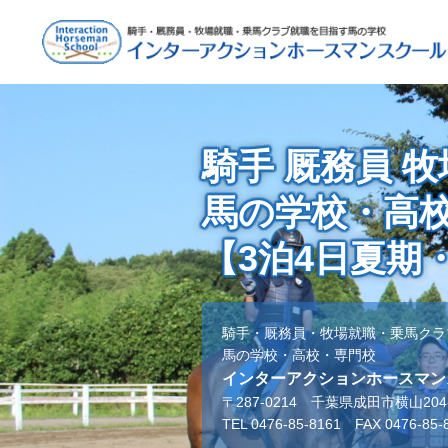
騎手 厩務員 
馬の学校・高
【3泊4日夏期
騎手・厩務員・牧場就職・乗馬クラ
馬の学校・高校・専門校
インターアクションホースマン
〒287-0214 千葉県成田市横山204-
TEL 0476-85-8161 FAX 0476-85-