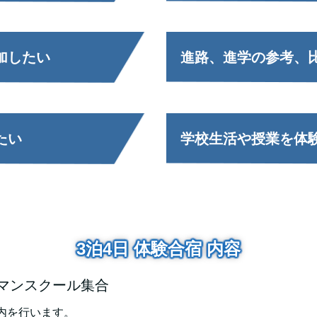
加したい
進路、進学の参考、
たい
学校生活や授業を体
3泊4日 体験合宿 内容
マンスクール集合
内を行います。