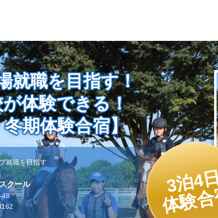
牧場就職を目指す！
校が体験できる！
・冬期体験合宿】
ブ就職を目指す
3泊4
スクール
体験合
48
8162