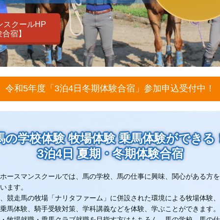
ンスクールHP
験合宿】
令和5年度「3泊4日冬期体験合宿」参加申込受付中！
馬の学校体験 牧場体験 乗馬体験ができる
3泊4日 夏期・冬期体験合宿
ホースマンスクールでは、馬の学校、馬の仕事に興味、関心がある方を
います。
、競走馬の牧場「ナリタファーム」に併設された環境による牧場体験、
乗馬体験、騎手受験対策、学科講義などを体験、学ぶことができます。
・牧場就職・乗馬クラブ就職を目指す方はもちろん、馬の学校、馬の仕